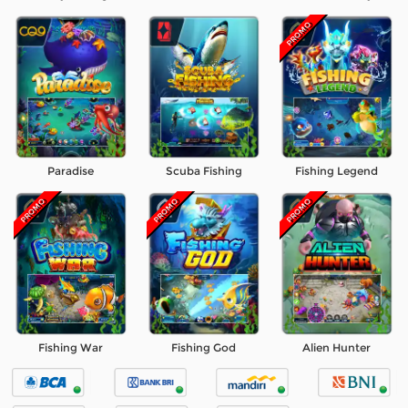
PROMO
Paradise
Scuba Fishing
Fishing Legend
PROMO
PROMO
PROMO
Fishing War
Fishing God
Alien Hunter