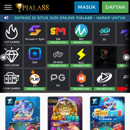
Beranda
MASUK
DAFTAR
AMAT DATANG DI SITUS JUDI ONLINE PIALA88 - HARAP UNTUK M
Sports
BARU
PROMO
Live Casino
BARU
SM
MG
PS
Stream n' Spin
5G
IDNPoker
BARU
HOT GAMES
PROMOTION
PROMOTION
Slots
PROMO
PP POP
TTG
IDN
NLC
SG
IDNLIVE
EXCLUSIVE
BARU
PROMOTION
PROMOTION
PROMO
Stream N Spin
PG
PT
PP
HB
JILI
NEW GAMES
Arcade
PROMOTION
PROMOTION
PROMOTION
NE
PROMO
Table Games
Lottery
BARU
PROMO
IDNRaffle