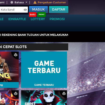
ami
Bahasa
Pengaduan Customer
DAFTAR
BARU
PROMO
LE
IDNRAFFLE
LOTTERY
PROMOSI
ANK TUJUAN UNTUK MELAKUKAN SETOR DANA / DEPOSIT DEMI KENYAMAN
N CEPAT SLOTS
ng
GAME TERBARU