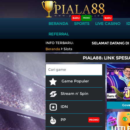
BARU
BARU
PROMO
BERANDA
SPORTS
LIVE CASINO
I
REFERRAL
INFO TERBARU:
SELAMAT DATANG DI SITUS JUDI
Beranda
Slots
PIALA88: LINK SPE
Game Populer
Stream n' Spin
Gove
IDN
PP
PROMO