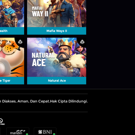
ealth
Mafia Ways II
e Tiger
Natural Ace
iakses, Aman, Dan Cepat.Hak Cipta Dilindungi.