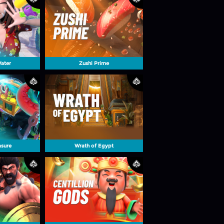
Water
Zushi Prime
asure
Wrath of Egypt