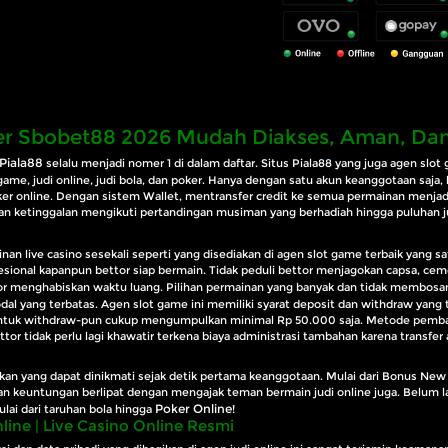
er Sbobet88 2026 Mudah Diakses, Aman, Da
Piala88
selalu menjadi nomer 1 di dalam daftar. Situs Piala88 yang juga agen sl
me, judi online, judi bola, dan poker. Hanya dengan satu akun keanggotaan saj
ker online. Dengan sistem Wallet, mentransfer credit ke semua permainan menjadi
angan ketinggalan mengikuti pertandingan musiman yang berhadiah hingga puluhan j
an live casino sesekali seperti yang disediakan di agen slot game terbaik yang sa
fesional kapanpun bettor siap bermain. Tidak peduli bettor menjagokan capsa, ceme
tor menghabiskan waktu luang. Pilihan permainan yang banyak dan tidak membosa
modal yang terbatas. Agen slot game ini memiliki syarat deposit dan withdraw ya
 Untuk withdraw-pun cukup mengumpulkan minimal Rp 50.000 saja. Metode pembaya
ttor tidak perlu lagi khawatir terkena biaya administrasi tambahan karena transfer
kan yang dapat dinikmati sejak detik pertama keanggotaan. Mulai dari Bonus N
n keuntungan berlipat dengan mengajak teman bermain judi online juga. Belum
Poker Online
lai dari taruhan bola hingga
!
nline | Live Casino Online Resmi