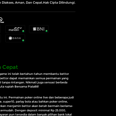
iakses, Aman, Dan Cepat.Hak Cipta Dilindungi.
n Cepat
ot game ini telah bertahun-tahun membantu bettor
a, bettor dapat memainkan semua permainan yang
 tanpa rintangan. Nikmati juga sensasi berbeda
uta rupiah Bersama Piala88!
tu ini. Permainan poker online live dan beberapa judi
, super10, parlay bola atau bahkan poker online,
nkan menjamin bettor akan betah bermain berlama-
ng termudah. Dengan deposit minimal Rp 25.000,
ran pun tersedia dalam banyak pilihan bank lokal