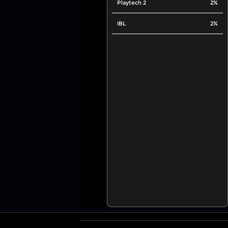
Playtech 2
2%
IBL
2%