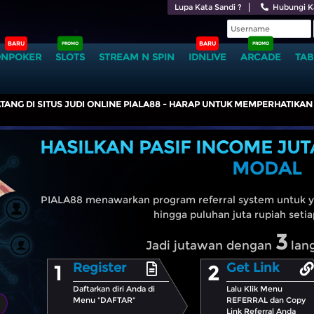
Lupa Kata Sandi ?
Hubungi K
BARU
BARU
PROMO
PROMO
DNPOKER
SLOTS
STREAM N SPIN
IDNLIVE
ARCADE
TAB
I SITUS JUDI ONLINE PIALA88 - HARAP UNTUK MEMPERHATIKAN KEMBA
HASILKAN PASIF INCOME JU
MODAL
PIALA88 menawarkan program referral system untuk 
hingga puluhan juta rupiah seti
3
Jadi jutawan dengan
lan
Register
Get Link
1
2
Daftarkan diri Anda di
Lalu Klik Menu
Menu "DAFTAR"
REFERRAL dan Copy
Link Referral Anda