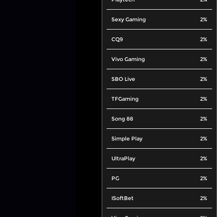
Sexy Gaming
2%
CQ9
2%
Vivo Gaming
2%
SBO Live
2%
TFGaming
2%
Song 88
2%
Simple Play
2%
UltraPlay
2%
PG
2%
ISoftBet
2%